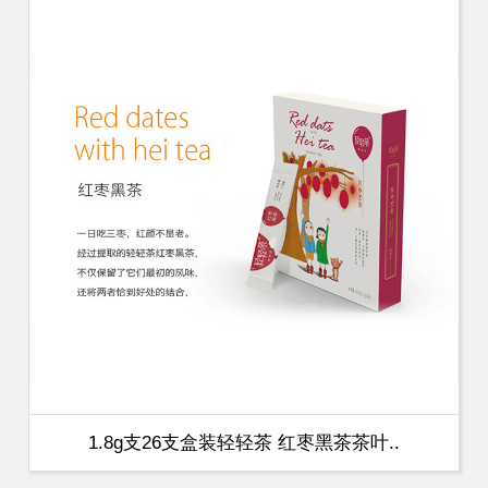
1、国家科技进步二等奖转化产品：由湖南省茶业集团
的《黑茶提质增效关键技术创新与产业化应用》项目获
得，该项目是轻轻茶的核心关键技术成果转化之一；
2、湖南省万人健康大计划：轻轻茶启动了这个计划，
提供90天的免费体验，证实了其调理三高的效果；
3、《药食同源及药膳配方食品通用要求》T/CI147-
2022团体标准起草单位；
4、荣获2025年湖南茶叶高质量发展“十佳科技领军企
业”。
了解详情
1.8g支26支盒装轻轻茶 红枣黑茶茶叶..