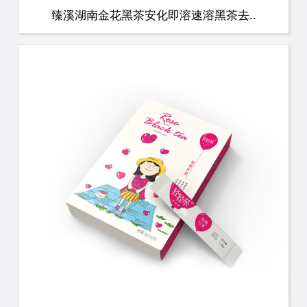
臻溪湖南金花黑茶安化即溶速溶黑茶去..