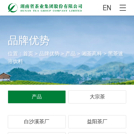
品牌优势
位置：
首页
>
品牌优势
>
产品
>
湘茶高科
>
黑茶速
溶饮料
产品
大宗茶
白沙溪茶厂
益阳茶厂