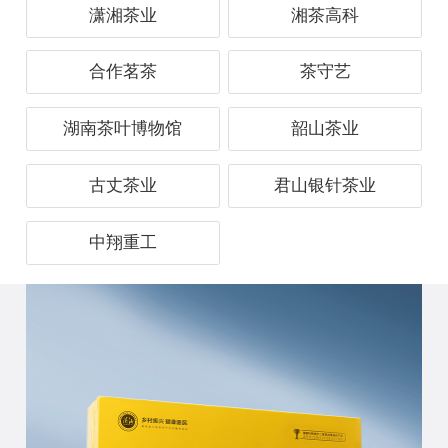
潇湘茶业
湘茶高科
合作茗茶
茶守艺
湖南茶叶博物馆
韶山茶业
古丈茶业
君山银针茶业
中翔重工