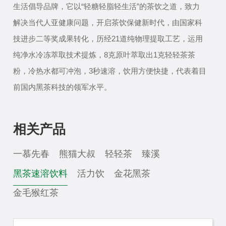
生活倡导品牌，它以“轻糖轻脂轻生活”的茶饮之道，致力
解决当代人亚健康问题，开启茶饮保健新时代，由国家科
技进步二等奖成果转化，历经21道纯物理提取工艺，运用
纯净水冷冻萃取技术提炼，8克原叶萃取出1克轻轻茶茶
粉，冷热水都可冲泡，3秒速溶，饮用方便快捷，代表着目
前国内黑茶科技的领军水平。
公司拥有完整且科学的管理体系，具备完善的全产业
链资源和能力，先后通过ISO9001:2015质量管理体系、
相关产品
ISO22000-2018食品安全管理体系，HACCP体系以及
GMP良好生产规划体系等相关认证，建立了一套“从茶园
一慕先春
熊猫大叔
轻轻茶
臻溪
到茶杯“的产品质量全程溯源体系，确保了每一批产品的品
黑茶速溶饮料
活力饮
金花黑茶
质都达到了高标准。公司的诚信经营、强大实力以及优质
金毛猴红茶
的产品质量在业界获得了广泛认可，赢得了客户的信任与
好评。